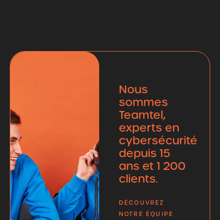
Nous
sommes
Teamtel,
experts en
cybersécurité
depuis 15
ans et 1 200
clients.
DÉCOUVREZ
NOTRE ÉQUIPE