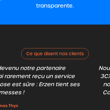
transparente.
Ce que disent nos clients
sommes passés à une solution de télé
ans le nuage via Teamtel l'année derni
 n'avons eu que des expériences posit
aissances, assistance rapide, prix corr
Hautement recommandé !