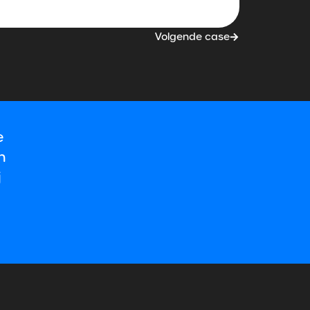
Volgende case
e
n
j