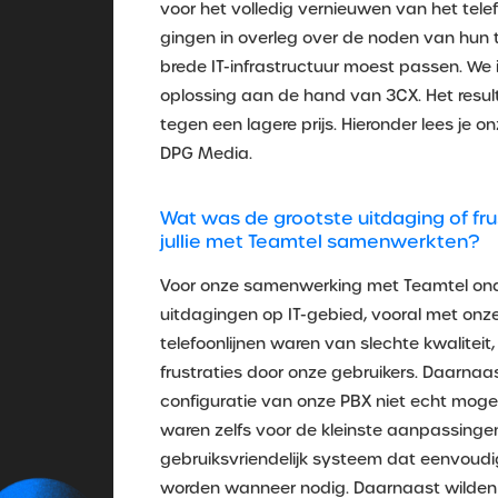
voor het volledig vernieuwen van het tel
gingen in overleg over de noden van hun t
brede IT-infrastructuur moest passen. W
oplossing aan de hand van 3CX. Het result
tegen een lagere prijs. Hieronder lees je 
DPG Media.
Wat was de grootste uitdaging of fru
jullie met Teamtel samenwerkten?
Voor onze samenwerking met Teamtel on
uitdagingen op IT-gebied, vooral met onze 
telefoonlijnen waren van slechte kwaliteit,
frustraties door onze gebruikers. Daarnaas
configuratie van onze PBX niet echt mogel
waren zelfs voor de kleinste aanpassing
gebruiksvriendelijk systeem dat eenvoud
worden wanneer nodig. Daarnaast wilden 