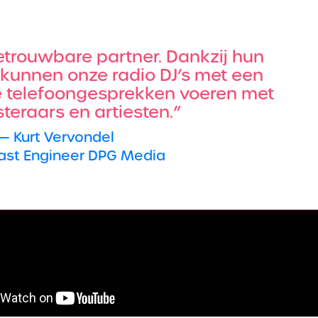
etrouwbare partner. Dankzij hun
kunnen onze radio DJ’s met een
e telefoongesprekken voeren met
steraars en artiesten.”
— Kurt Vervondel
ast Engineer DPG Media