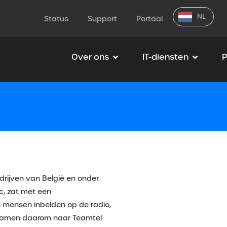
NL
Status
Support
Portaal
Over ons
IT-diensten
P
rijven van België en onder
, zat met een
s mensen inbelden op de radio,
kwamen daarom naar Teamtel