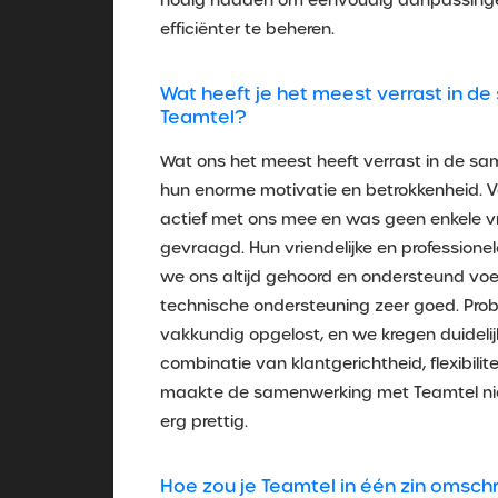
nodig hadden om eenvoudig aanpassingen 
efficiënter te beheren.
Wat heeft je het meest verrast in 
Teamtel?
Wat ons het meest heeft verrast in de sa
hun enorme motivatie en betrokkenheid. 
actief met ons mee en was geen enkele v
gevraagd. Hun vriendelijke en profession
we ons altijd gehoord en ondersteund vo
technische ondersteuning zeer goed. Pro
vakkundig opgelost, en we kregen duidelijke
combinatie van klantgerichtheid, flexibilit
maakte de samenwerking met Teamtel niet
erg prettig.
Hoe zou je Teamtel in één zin omschr