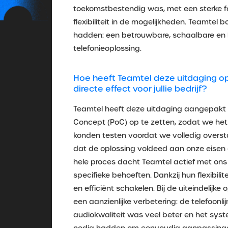
toekomstbestendig was, met een sterke f
flexibiliteit in de mogelijkheden. Teamtel
hadden: een betrouwbare, schaalbare e
telefonieoplossing.
Hoe heeft Teamtel deze uitdaging o
directe effect voor jullie bedrijf?
Teamtel heeft deze uitdaging aangepakt d
Concept (PoC) op te zetten, zodat we he
konden testen voordat we volledig oversta
dat de oplossing voldeed aan onze eisen 
hele proces dacht Teamtel actief met ons
specifieke behoeften. Dankzij hun flexibili
en efficiënt schakelen. Bij de uiteindelijk
een aanzienlijke verbetering: de telefoonli
audiokwaliteit was veel beter en het syste