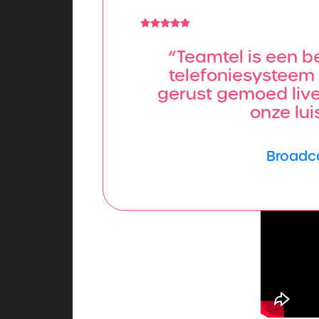
“Teamtel is een b
telefoniesysteem 
gerust gemoed liv
onze lui
Broadc